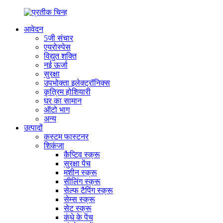
आवेदन
5जी संचार
एयरोस्पेस
विद्युत शक्ति
नई ऊर्जा
सुरक्षा
उपभोक्ता इलेक्ट्रॉनिक्स
कृत्रिम होशियारी
घर का सामान
ऑटो भाग
अन्य
उत्पादों
कस्टम फास्टनर
शिकंजा
कैप्टिव स्क्रू
सुरक्षा पेंच
मशीन स्क्रू
सीलिंग स्क्रू
सेल्फ टैपिंग स्क्रू
सेम्स स्क्रू
सेट स्क्रू
कंधे के पेंच